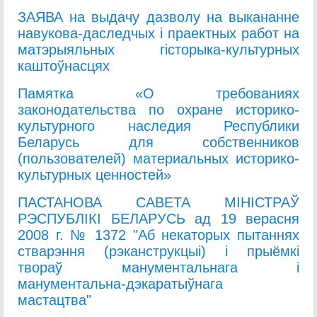
ЗАЯВА на выдачу дазволу на выкананне
навукова-даследчых і праектных работ на
матэрыяльных гісторыка-культурных
каштоўнасцях
Памятка «О требованиях
законодательства по охране историко-
культурного наследия Республики
Беларусь для собственников
(пользователей) материальных историко-
культурных ценностей»
ПАСТАНОВА САВЕТА МІНІСТРАЎ
РЭСПУБЛІКІ БЕЛАРУСЬ ад 19 верасня
2008 г. № 1372 "Аб некаторых пытаннях
стварэння (рэканструкцыі) і прыёмкі
твораў манументальнага і
манументальна-дэкаратыўнага
мастацтва"