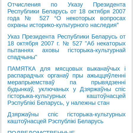
Отчисления по Указу Президента
Республики Беларусь от 18 октября 2007
года № 527 “О некоторых вопросах
охраны историко-культурного наследия”
Указ Президента Республики Беларусь от
18 октября 2007 г. № 527 "
Аб некаторых
пытаннях аховы гісторыка-культурнай
спадчыны
"
ПАМЯТКА для мясцо
вых выканаўчых і
распарадчых органаў пры ажыццяўленні
мерапрыемстваў па прывядзенні
будынкаў, уключаных у Дзяржаўны спіс
гісторыка-культурных каштоўнасцей
Рэспублікі Беларусь, у належны стан
Дзяржаўны сп
іс гісторыка-культурных
каштоўнасцей Рэспублікі Беларусь