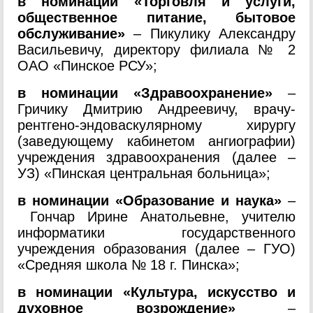
в номинации «Торговля и услуги,
общественное питание, бытовое
обслуживание»
– Пикулику Александру
Васильевичу, директору филиала № 2
ОАО «Пинское РСУ»;
в номинации «Здравоохранение»
–
Гричику Дмитрию Андреевичу, врачу-
рентгено-эндоваскулярному хирургу
(заведующему кабинетом ангиографии)
учреждения здравоохранения (далее –
УЗ) «Пинская центральная больница»;
в номинации «Образование и наука»
–
Гончар Ирине Анатольевне, учителю
информатики государственного
учреждения образования (далее – ГУО)
«Средняя школа № 18 г. Пинска»;
в номинации «Культура, искусство и
духовное возрождение»
–