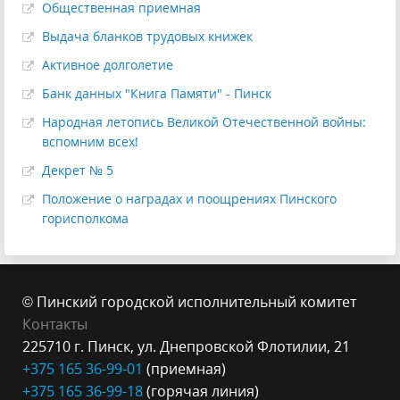
Общественная приемная
Выдача бланков трудовых книжек
Активное долголетие
Банк данных "Книга Памяти" - Пинск
Народная летопись Великой Отечественной войны:
вспомним всех!
Декрет № 5
Положение о наградах и поощрениях Пинского
горисполкома
© Пинский городской исполнительный комитет
Контакты
225710 г. Пинск, ул. Днепровской Флотилии, 21
+375 165 36-99-
01
(приемная)
+375 165 3
6-99-18
(горячая линия)