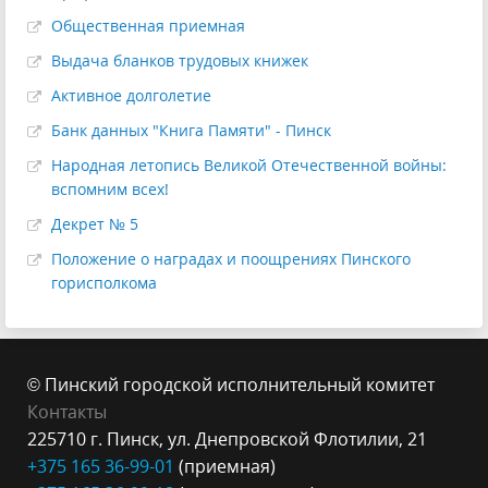
Общественная приемная
Выдача бланков трудовых книжек
Активное долголетие
Банк данных "Книга Памяти" - Пинск
Народная летопись Великой Отечественной войны:
вспомним всех!
Декрет № 5
Положение о наградах и поощрениях Пинского
горисполкома
© Пинский городской исполнительный комитет
Контакты
225710 г. Пинск, ул. Днепровской Флотилии, 21
+375 165 36-99-
01
(приемная)