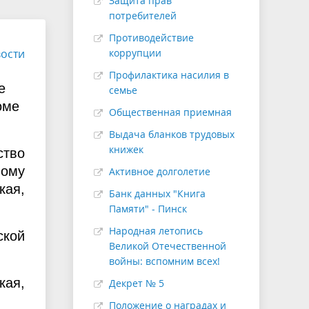
Защита прав
потребителей
Противодействие
ости
коррупции
Профилактика насилия в
е
семье
оме
Общественная приемная
Выдача бланков трудовых
книжек
ство
ному
Активное долголетие
кая,
Банк данных "Книга
Памяти" - Пинск
Народная летопись
ской
Великой Отечественной
войны: вспомним всех!
кая,
Декрет № 5
Положение о наградах и