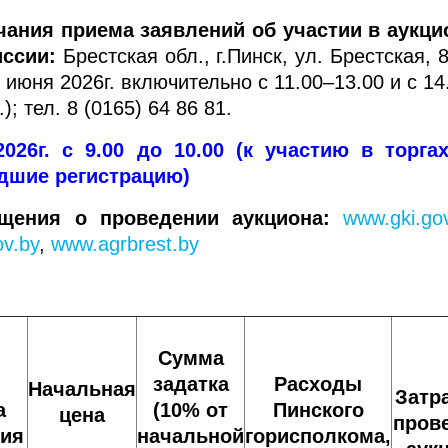
чания приема заявлений об участии в аукци
иссии:
Брестская обл., г.Пинск, ул. Брестская, 8
2 июня 2026г. включительно с 11.00–13.00 и с 14
); тел. 8 (0165) 64 86 81.
2026г. с 9.00 до 10.00 (к участию в торга
едшие регистрацию)
щения о проведении аукциона:
www.gki.go
v.by
,
www.agrbrest.by
Сумма
задатка
Расходы
Начальная
Затр
а
(10% от
Пинского
цена
пров
ия
начальной
горисполкома,