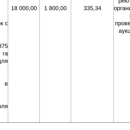
рек
18 000,00
1 800,00
335,34
орган
к с
пров
аук
875
 га
для
 в
оля