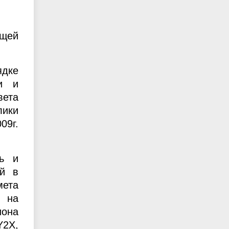
ущей
ядке
и и
вета
лики
09г.
ь и
ый в
мета
а на
она
Y2X,