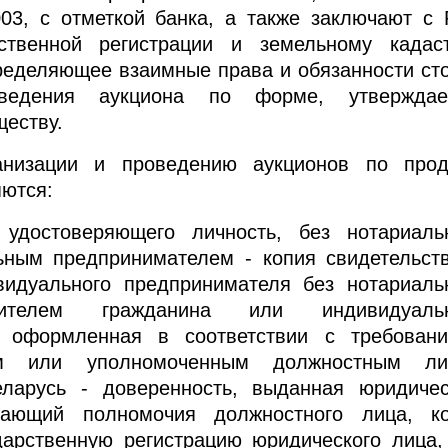
3, с отметкой банка, а также заключают с
рственной регистрации и земельному кадас
еделяющее взаимные права и обязанности ст
ведения аукциона по форме, утверждае
ществу.
анизации и проведению аукционов по про
ются:
 удостоверяющего личность, без нотариаль
ьным предпринимателем - копия свидетельст
видуального предпринимателя без нотариаль
тавителем гражданина или индивидуальн
, оформленная в соответствии с требован
елем или уполномоченным должностным ли
еларусь - доверенность, выданная юридиче
дающий полномочия должностного лица, к
арственную регистрацию юридического лица,