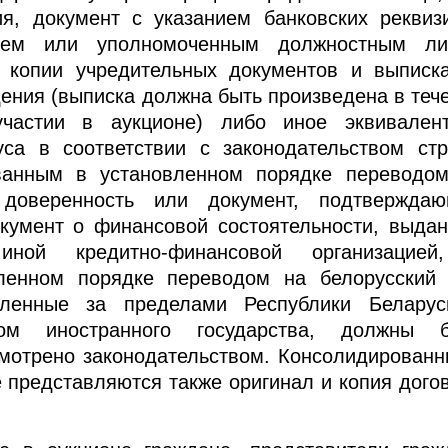
ия, документ с указанием банковских реквиз
елем или уполномоченным должностным л
- копии учредительных документов и выписк
дения (выписка должна быть произведена в теч
частии в аукционе) либо иное эквивален
уса в соответствии с законодательством ст
ованным в установленном порядке переводо
 доверенность или документ, подтвержда
кумент о финансовой состоятельности, выда
ой кредитно-финансовой организацией
вленном порядке переводом на белорусский
вленные за пределами Республики Белару
вом иностранного государства, должны 
смотрено законодательством. Консолидирован
е представляются также оригинал и копия дого