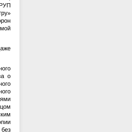
 РУП
тру»
орон
мой
даже
ного
ва о
ного
ого
иями
цом
ским
опии
 без