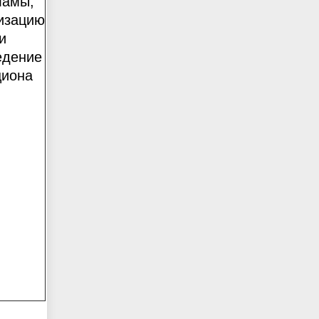
ламы,
изацию
и
едение
циона