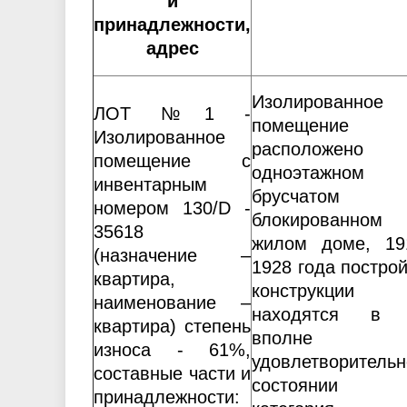
и
принадлежности,
адрес
Изолированное
ЛОТ №1 -
помещение
Изолированное
расположено
помещение с
одноэтажном
инвентарным
брусчатом
номером 130/D -
блокированном
35618
жилом доме, 19
(назначение –
1928 года построй
квартира,
конструкции
наименование –
находятся в 
квартира) степень
вполне
износа - 61%,
удовлетворитель
составные части и
состоянии (I
принадлежности: