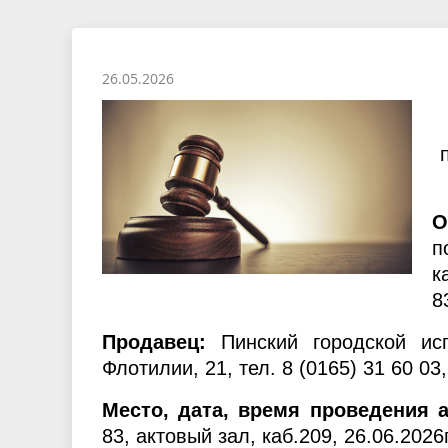
политических партий
Пинска
города
Социальные стандарты по
Об испо
обслуживанию населения города
простран
26.05.2026
Пинска
О
п
к
8
Продавец:
Пинский городской испо
Флотилии, 21, тел. 8 (0165) 31 60 03,
Место, дата, время проведения 
83, актовый зал, каб.209, 26.06.2026г