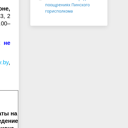
поощрениях Пинского
оне,
горисполкома
3, 2
.00–
х не
v.by
,
аты на
едение