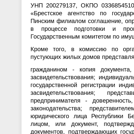
УНП 200279137, ОКПО 03368545100
«Брестское агентство по госуда
Пинским филиалом соглашение, опр
в процессе подготовки и про
Государственным комитетом по иму
Кроме того, в комиссию по орг
пустующих жилых домов представля
гражданином - копия
документа
,
засвидетельствования; индивидуал
государственной регистрации инди
засвидетельствования; предс
предпринимателя - доверенность
законодательства; представит
юридического лица Республики Б
лицом, или документ, подтверж
документов, подтверждающих госуд