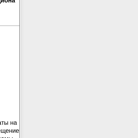
циона
аты на
ещение