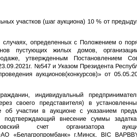
ных участков (шаг аукциона) 10 % от предыд
 случаях, определенных с Положением о пор
онов пустующих жилых домов, организаци
одаже, утвержденным Постановлением Со
23.09.2021г. №547 и Указом Президента Респуб
роведения аукционов(конкурсов)» от 05.05.20
ажданин, индивидуальный предпринимател
ерез своего представителя) в установленн
е об участии в аукционе с указанием пред
т, подтверждающий внесение суммы задатк
ковский счет организатора аукци
АО «Белагропромбанк» г.Минск, BIC BAPBB