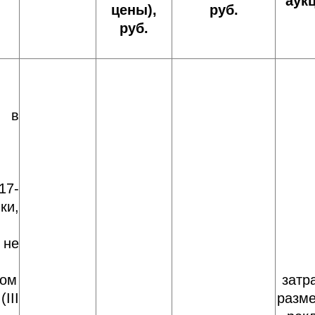
аук
цены),
руб.
руб.
 в
17-
ки,
не
ном
затр
II
разм