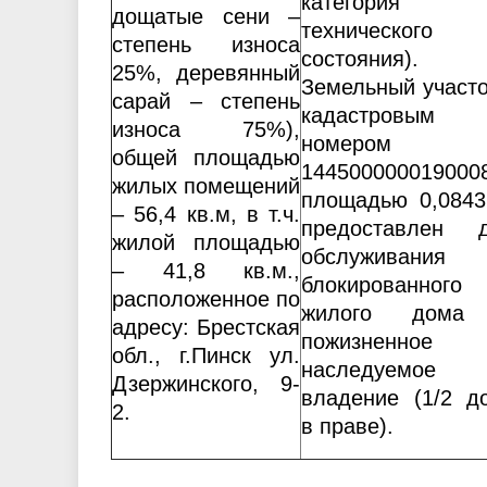
категория
дощатые сени –
технического
степень износа
состояния).
25%, деревянный
Земельный участо
сарай – степень
кадастровым
износа 75%),
номером
общей площадью
144500000019000
жилых помещений
площадью 0,0843
– 56,4 кв.м, в т.ч.
предоставлен 
жилой площадью
обслуживания
– 41,8 кв.м.,
блокированного
расположенное по
жилого дома
адресу: Брестская
пожизненное
обл., г.Пинск ул.
наследуемое
Дзержинского, 9-
владение (1/2 д
2.
в праве).