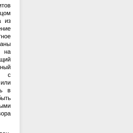
итов
ицом
а из
ение
тное
раны
м на
ющий
нный
, с
 или
сь в
быть
ными
вора