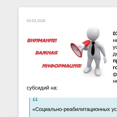
политических партий
Пинска
города
Социальные стандарты по
Об испо
обслуживанию населения города
простран
03.03.2026
Пинска
0
н
у
д
п
г
ф
н
субсидий на:
«Социально-реабилитационных ус