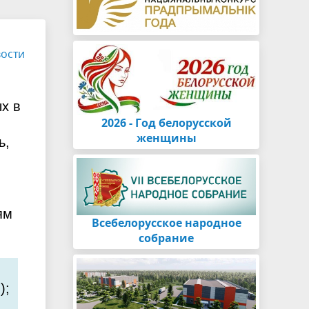
ости
х в
2026 - Год белорусской
женщины
ь,
ям
Всебелорусское народное
собрание
Й
);