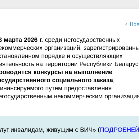
льзовании воздушного
ства
Нов
3 марта 2026 г.
среди негосударственных
екоммерческих организаций, зарегистрированны
становленном порядке и осуществляющих
еятельность на территории Республики Беларус
роводятся конкурсы на выполнение
осударственного социального заказа
,
инансируемого путем предоставления
егосударственным некоммерческим организаци
луг инвалидам, живущим с ВИЧ» (
ПОДРОБНЕ