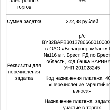
электронных
5%
торгов
Сумма задатка
222,38 рублей
р/с
BY32BAPB3012786660010000
в ОАО «Белагропромбанк»
№116 в г. Брест, РД по Брес
области, код банка BAPBB
Реквизиты для
УНП 201028245
перечисления
Код назначения платежа: 4
задатка
«Перечисление гарантийн
взноса»
Назначение платежа: задато
участие в торгах