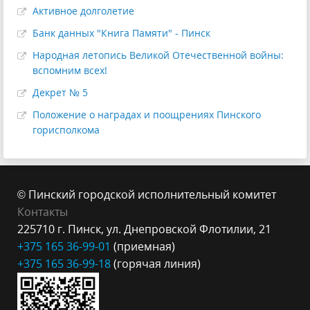
Активное долголетие
Банк данных "Книга Памяти" - Пинск
Народная летопись Великой Отечественной войны:
вспомним всех!
Декрет № 5
Положение о наградах и поощрениях Пинского
горисполкома
© Пинский городской исполнительный комитет
Контакты
225710 г. Пинск, ул. Днепровской Флотилии, 21
+375 165 36-99-
01
(приемная)
+375 165 3
6-99-18
(горячая линия)