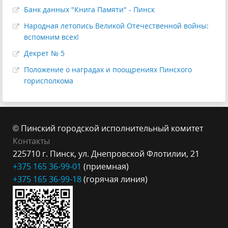
Банк данных "Книга Памяти" - Пинск
Народная летопись Великой Отечественной войны:
вспомним всех!
Декрет № 5
Положение о наградах и поощрениях Пинского
горисполкома
© Пинский городской исполнительный комитет
Контакты
225710 г. Пинск, ул. Днепровской Флотилии, 21
+375 165 36-99-
01
(приемная)
+375 165 3
6-99-18
(горячая линия)