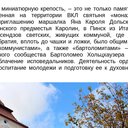
льзовании воздушного
 миниатюрную крепость, – это не только памя
венная на территории ВКЛ святыня «мона
ства
приглашению маршалка Яна Кароля Дольск
нского предместья Каролин, в Пинск из Ит
сендзов светских, живущих коммуной, где
братия, вплоть до чашки и ложки, было общим
коммунистами», а также «бартоломитами» 
зного сообщества Бартоломео Хольцхаузера
лачение исповедальников. Деятельность ор
оспитание молодежи и подготовку ее к духов