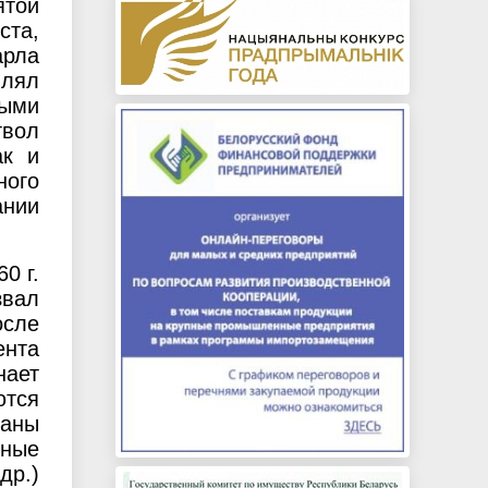
ятой
ста,
арла
влял
ными
твол
ак и
ного
ании
0 г.
звал
осле
ента
нает
ются
заны
ные
др.)