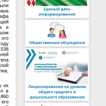
ство
были
Единый день
мана
информирования
зефа
ющей
ва и
ьшом
 это
Общественные обсуждения
году
1538
елей
тела
илой
лев,
у их
Лицензирование на уровнях
ёл в
общего среднего и
1860
дошкольного образования
 его