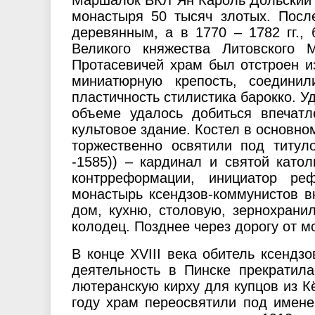
Маршалок ВКЛ Ян Кароль Дольский и
монастыря 50 тысяч злотых. Посл
деревянным, а в 1770 – 1782 гг.,
Великого княжества Литовского
Протасевичей храм был отстроен и
миниатюрную крепость, соединил
пластичность стилистика барокко. У
объеме удалось добиться впечатл
культовое здание. Костел в основном
торжественно освятили под титу
-1585)) – кардинал и святой като
контрреформации, инициатор ре
монастырь ксендзов-коммунистов в
дом, кухню, столовую, зернохрани
колодец. Позднее через дорогу от 
В конце XVIII века обитель ксендз
деятельность в Пинске прекратила
лютеранскую кирху для купцов из К
году храм переосвятили под имене