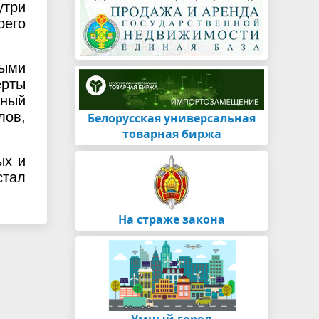
утри
оего
ными
ерты
рный
лов,
Белорусская универсальная
товарная биржа
ых и
стал
На страже закона
Умный город