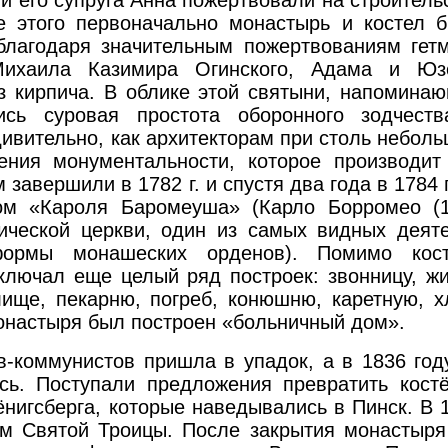
 его супруга Анна пожертвовали на строитель
е этого первоначально монастырь и костел 
 благодаря значительным пожертвованиям гет
 Михаила Казимира Огинского, Адама и Ю
з кирпича. В облике этой святыни, напомина
ись суровая простота оборонного зодчест
дивительно, как архитекторам при столь небол
ения монументальности, которое производит
 завершили в 1782 г. и спустя два года в 1784 
лом «Кароля Баромеуша» (Карло Борромео (
лической церкви, один из самых видных деят
формы монашеских орденов). Помимо кос
ключал еще целый ряд построек: звонницу, ж
лище, пекарню, погреб, конюшню, каретную, х
монастыря был построен «больничный дом».
ов-коммунистов пришла в упадок, а в 1836 год
сь. Поступали предложения превратить кост
ёнигсберга, которые наведывались в Пинск. В 
м Святой Троицы. После закрытия монастыря