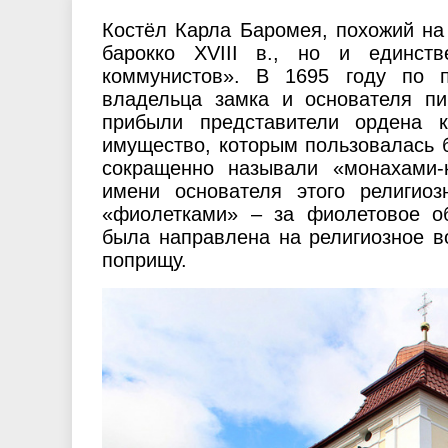
политических партий
Пинска
города
Социальные стандарты по
Об испо
Костёл Карла Баромея, похожий на
барокко XVIII в., но и единст
обслуживанию населения города
простран
коммунистов». В 1695 году по 
Пинска
владельца замка и основателя пи
прибыли представители ордена к
имущество, которым пользовалась 
сокращенно называли «монахами-
имени основателя этого религио
«фиолетками» – за фиолетовое об
была направлена на религиозное в
поприщу.