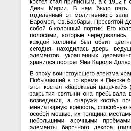
костел стал приписным, а с 1912 г
Девы Марии. В нем было пять а
отделенный от молитвенного зала
Баромея, Св.Барбары, Пресвятой Д
собой 6-колонный портик. Его ко
полосами, которые чередовались,
каждой колонны был обвит цветн
сегодня, находилась дверь, веду
элементов, украшенных деревянн
хранился портрет Яна Кароля Дольс
В эпоху воинствующего атеизма храм
Побывавший в то время в Пинске б
этот костёл «барокавай цацачкай» 
закрытия святыни она пребывала 
возведения, а снаружи костёл по
миниатюрную крепость, способную 
особой мощью, их толщина местами
небольшими арочными проёмами
элементы барочного декора (пил