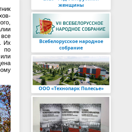
женщины
тник
хов-
ого,
алии
 все
Всебелорусское народное
. Их
собрание
– по
 или
дена
ному
ООО «Технопарк Полесье»