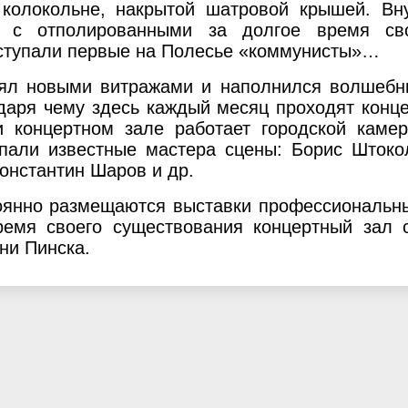
колокольне, накрытой шатровой крышей. Вн
а с отполированными за долгое время св
 ступали первые на Полесье «коммунисты»…
иял новыми витражами и наполнился волшеб
одаря чему здесь каждый месяц проходят конц
и концертном зале работает городской каме
пали известные мастера сцены: Борис Штоко
онстантин Шаров и др.
тоянно размещаются выставки профессиональн
ремя своего существования концертный зал 
ни Пинска.