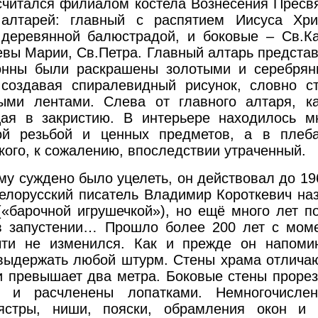
. считался филиалом костела Вознесения Пресв
лтарей: главный с распятием Иисуса Хри
 деревянной балюстрадой, и боковые – Св.К
евы Марии, Св.Петра. Главный алтарь предста
лонны были раскрашены золотыми и серебря
 создавая спиралевидный рисунок, словно с
ыми лентами. Слева от главного алтаря, к
щая в закристию. В интерьере находилось м
ой резьбой и ценных предметов, а в плеб
кого, к сожалению, впоследствии утраченный.
у суждено было уцелеть, он действовал до 196
елорусский писатель Владимир Короткевич на
(«барочной игрушечкой»), но ещё много лет п
в запустении… Прошло более 200 лет с мом
чти не изменился. Как и прежде он напоми
выдержать любой штурм. Стены храма отлича
 превышает два метра. Боковые стены проре
 и расчленены лопатками. Немногочислен
ястры, ниши, пояски, обрамления окон и 